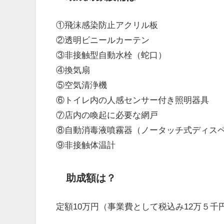
①飛沫感染防止アクリル板
②透明ビニールカーテン
③非接触型自動水栓（蛇口）
④換気扇
⑤空気清浄機
⑥トイレ内の人感センサー付き照明器具
⑦店内の喚起に必要な網戸
⑧自動消毒液噴霧器（ノータッチ式ディス
⑨非接触体温計
助成額は？
定額10万円（事業費として税込み12万５