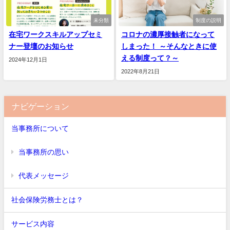
未分類
制度の説明
在宅ワークスキルアップセミ
コロナの濃厚接触者になって
ナー登壇のお知らせ
しまった！ ～そんなときに使
える制度って？～
2024年12月1日
2022年8月21日
ナビゲーション
当事務所について
当事務所の思い
代表メッセージ
社会保険労務士とは？
サービス内容