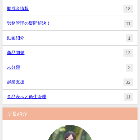
助成金情報
18
労務管理の疑問解決！
11
動画紹介
1
商品開発
13
未分類
2
起業支援
32
食品表示と衛生管理
11
所長紹介